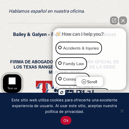
Hablamos español en nuestra oficina.
Bailey & Galyen – Resolviendo su rompecabezas
How can I help you?
legal®
Accidents & Injuries
FIRMA DE ABOGADOS PATROCINADORA OFICIAL DE
Family Law
LOS TEXAS RANGERS, CAMPEONES DE LA SERIE
MUNDIAL 2023.
Criminal Law
Scroll
Text us
Social Security Disability
Este sitio web utiliza cookies para ofrecerte una excelente
experiencia de usuario. Al usar este sitio, aceptas nuestra
Immigration Law
política de privacidad.
Ok
Estate Planning & Probate